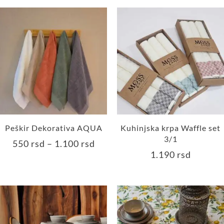
Peškir Dekorativa AQUA
Kuhinjska krpa Waffle set
3/1
550
rsd
–
1.100
rsd
1.190
rsd