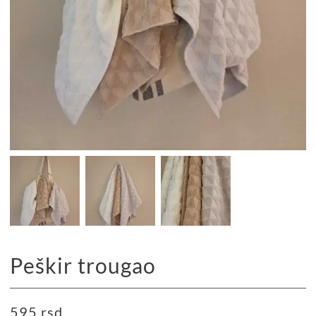
Peškir trougao
595
rsd