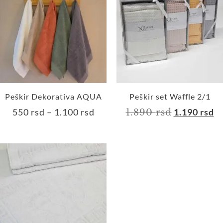
Peškir Dekorativa AQUA
Peškir set Waffle 2/1
550
rsd
–
1.100
rsd
1.190
rsd
1.890
rsd